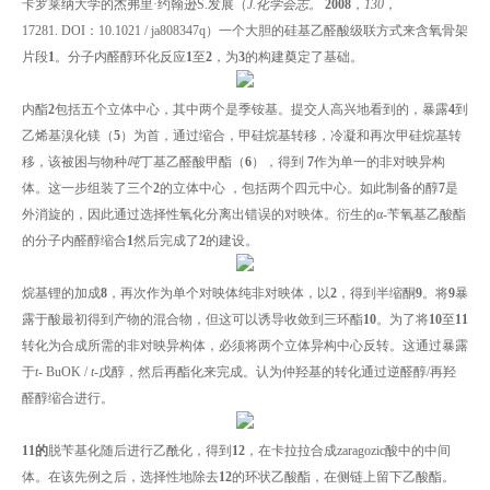
卡罗莱纳大学的杰弗里·约翰逊S.发展（
J.化学会志。
2008
，
130
，
17281. DOI：10.1021 / ja808347q）一个大胆的硅基乙醛酸级联方式来含氧骨架
片段
1
。分子内醛醇环化反应
1
至
2
，为
3
的构建奠定了基础。
内酯
2
包括五个立体中心，其中两个是季铵基。提交人高兴地看到的，暴露
4
到
乙烯基溴化镁（
5
）为首，通过缩合，甲硅烷基转移，冷凝和再次甲硅烷基转
移，该被困与物种
吨
丁基乙醛酸甲酯（
6
），得到
7
作为单一的非对映异构
体。这一步组装了三个
2
的立体中心 ，包括两个四元中心。如此制备的醇
7
是
外消旋的，因此通过选择性氧化分离出错误的对映体。衍生的α-苄氧基乙酸酯
的分子内醛醇缩合
1
然后完成了
2
的建设。
烷基锂的加成
8
，再次作为单个对映体纯非对映体，以
2
，得到半缩酮
9
。将
9
暴
露于酸最初得到产物的混合物，但这可以诱导收敛到三环酯
10
。为了将
10
至
11
转化为合成所需的非对映异构体，必须将两个立体异构中心反转。这通过暴露
于
t-
BuOK /
t-
戊醇，然后再酯化来完成。认为仲羟基的转化通过逆醛醇/再羟
醛醇缩合进行。
11的
脱苄基化随后进行乙酰化，得到
12
，在卡拉拉合成zaragozic酸中的中间
体。在该先例之后，选择性地除去
12
的环状乙酸酯，在侧链上留下乙酸酯。