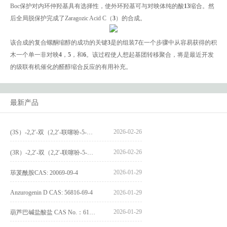
Boc保护对内环仲羟基具有选择性，使外环羟基可与对映体纯的酸
13
缩合。然
后全局脱保护完成了Zaragozic Acid C（
3
）的合成。
该合成的复合螺酮缩醇的成功的关键
3
是的组装
7
在一个步骤中从容易获得的积
木一个单一非对映
4
，
5
，和
6
。该过程使人想起基团转移聚合，将是最近开发
的级联有机催化的醛醇缩合反应的有用补充。
最新产品
2026-02-26
(3S）-2,2′-双（2,2′-联噻吩-5-基）-3,3′-联环烷_(3S)-2,2′-bis(2,2′-bithiophene-5-yl)-3,3′-bithianaphthene_CAS:1594931-46-0
2026-02-26
(3R）-2,2′-双（2,2′-联噻吩-5-基）-3,3′-联环烷_(3R)-2,2′-bis(2,2′-bithiophene-5-yl)-3,3′-bithianaphthene_CAS:1594931-42-6
2026-01-29
荜茇酰胺CAS: 20069-09-4
Anzurogenin D CAS: 56816-69-4
2026-01-29
2026-01-29
葫芦巴碱盐酸盐 CAS No.：6138-41-6