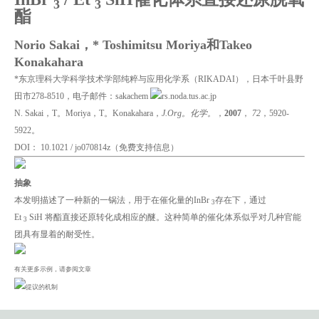
3
3
酯
Norio Sakai，* Toshimitsu Moriya和Takeo
Konakahara
*东京理科大学科学技术学部纯粹与应用化学系（RIKADAI），日本千叶县野
田市278-8510，电子邮件：sakachem
rs.noda.tus.ac.jp
N. Sakai，T。Moriya，T。Konakahara，
J.Org。化学。
，
2007
，
72
，5920-
5922。
DOI： 10.1021 / jo070814z（免费支持信息）
抽象
本发明描述了一种新的一锅法，用于在催化量的InBr
存在下，通过
3
Et
SiH 将酯直接还原转化成相应的醚。这种简单的催化体系似乎对几种官能
3
团具有显着的耐受性。
有关更多示例，请参阅文章
提议的机制