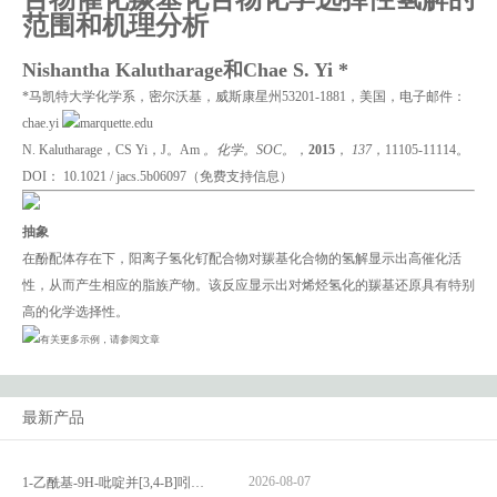
范围和机理分析
Nishantha Kalutharage和Chae S. Yi *
*马凯特大学化学系，密尔沃基，威斯康星州53201-1881，美国，电子邮件：
chae.yi
marquette.edu
N. Kalutharage，CS Yi，J。Am
。化学。SOC。
，
2015
，
137
，11105-11114。
DOI： 10.1021 / jacs.5b06097（免费支持信息）
抽象
在酚配体存在下，阳离子氢化钌配合物对羰基化合物的氢解显示出高催化活
性，从而产生相应的脂族产物。该反应显示出对烯烃氢化的羰基还原具有特别
高的化学选择性。
有关更多示例，请参阅文章
最新产品
2026-08-07
1-乙酰基-9H-吡啶并[3,4-B]吲哚-3-羧酸_1-Acetyl-9H-pyrido[3,4-b]indole-3-carboxylic acid_CAS:73818-29-8