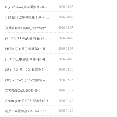
2026-08-07
(E)-1-甲基-4-(苯基重氮基)-1H-吡唑_(E)-1-methyl-4-(phenyldiazenyl)-1H-pyrazole_CAS:1621915-52-3
2026-08-07
1-{3-[(3,5-二甲基吡唑-1-基)甲基]-4-甲氧基苯基}-2,3,4,9-四氢-1H-吡啶并[3,4-b]吲哚_1-{3-[(3,5-dimethylpyrazol-1-yl)methyl]-4-methoxyphenyl}-2,3,4,9-tetrahydro-1H-pyrido[3,4-b]indole_CAS:1594931-46-0
2026-08-07
羟基酪氨酸油酸酯_hydroxytyrosyl oleate_CAS:611237-25-3
2026-08-07
(R)-N-(2,3-环氧丙基)吲哚_(R) N – (2,3-epoxypropyl) indolee_CAS:1919872-97-1
2026-08-07
[氯化铂(2,6-双(2-吡啶基)-4[1H]-吡啶酮)氯化物]_[Pt(2,6-bis(2-pyridyl)-4[1H]-pyridone)Cl]Cl_CAS:3036295-88-9
2026-08-07
(1′,3′,3′-三甲基螺[苯并[f][1,4]苯并噁嗪-3,2′-吲哚]-9-基) 4-丁氧基苯甲酸酯_(1′,3′,3′-trimethylspiro[benzo[f][1,4]benzoxazine-3,2′-indole]-9-yl) 4-butoxybenzoate_CAS:400020-54-4
2026-02-26
(3S）-2,2′-双（2,2′-联噻吩-5-基）-3,3′-联环烷_(3S)-2,2′-bis(2,2′-bithiophene-5-yl)-3,3′-bithianaphthene_CAS:1594931-46-0
2026-02-26
(3R）-2,2′-双（2,2′-联噻吩-5-基）-3,3′-联环烷_(3R)-2,2′-bis(2,2′-bithiophene-5-yl)-3,3′-bithianaphthene_CAS:1594931-42-6
2026-01-29
荜茇酰胺CAS: 20069-09-4
Anzurogenin D CAS: 56816-69-4
2026-01-29
2026-01-29
葫芦巴碱盐酸盐 CAS No.：6138-41-6