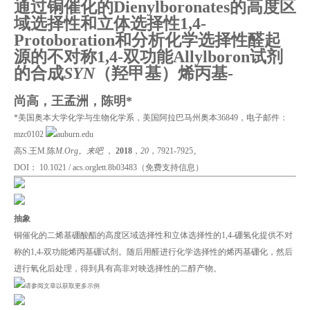
通过铜催化的Dienylboronates的高度区
域选择性和立体选择性1,4-
Protoboration和分析化学选择性醛起
源的不对称1,4-双功能Allylboron试剂
的合成
SYN
（羟甲基）烯丙基-
尚高，王孟洲，陈明*
*美国奥本大学化学与生物化学系，美国阿拉巴马州奥本36849，电子邮件：
mzc0102
auburn.edu
高S.王M.陈
M.Org。来吧
，
2018
，
20
，7921-7925。
DOI： 10.1021 / acs.orglett.8b03483（免费支持信息）
抽象
铜催化的二烯基硼酸酯的高度区域选择性和立体选择性的1,4-硼氢化提供不对
称的1,4-双功能烯丙基硼试剂。随后用醛进行化学选择性的烯丙基硼化，然后
进行氧化后处理，得到具有高非对映选择性的二醇产物。
请参阅文章以获取更多示例