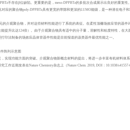
配体调控的直接芳基化聚合反应（DArP）来制备介观聚合物。通过大量条件筛选，
，可以将反应产物的数均分子量控制在1-10 kDa范围内。研究人员基于模型底物meso-
助激光解吸电离飞行时间质谱MALDI-TOF-MS证明meso-DPPBTz是严格规整的
PBTz不存在β位缺陷。更重要的是，meso-DPPBTz的多批次合成展示出良好的重复性
PBTz比对应的聚合物poly-DPPBTz具有更宽的带隙和更深的LUMO能级，是一种潜在电子
基元的介观聚合物，并对这些材料性能进行了系统的表征。在柔性顶栅场效应管的器件
能提升比达124倍）。由于介观聚合物具有适中的分子量，溶解性和粘度特性，在大
墨打印法制备的场效应晶体管器件性能是目前报道的该类器件最优性能之一。
管器件阵列示意图
足，实现功能方面的突破。介观聚合物新概念材料的提出，将进一步丰富有机材料体系
e Chemistry杂志上（Nature Chem. 2019, DOI：10.1038/s41557-0