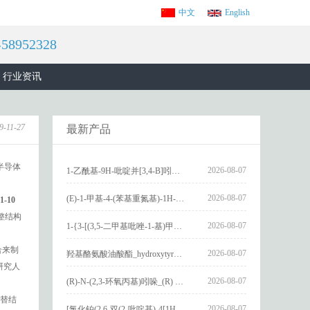
中文
English
咨询电话：021-58952328
行业资讯
9-11-27
最新产品
半导体
2026-08-07
1-乙酰基-9H-吡啶并[3,4-B]吲哚-3-羧酸_1-Acetyl-9H-pyrido[3,4-b]indole-3-carboxylic acid_CAS:73818-29-8
2026-08-07
(E)-1-甲基-4-(苯基重氮基)-1H-吡唑_(E)-1-methyl-4-(phenyldiazenyl)-1H-pyrazole_CAS:1621915-52-3
-10
整结构
2026-08-07
1-{3-[(3,5-二甲基吡唑-1-基)甲基]-4-甲氧基苯基}-2,3,4,9-四氢-1H-吡啶并[3,4-b]吲哚_1-{3-[(3,5-dimethylpyrazol-1-yl)methyl]-4-methoxyphenyl}-2,3,4,9-tetrahydro-1H-pyrido[3,4-b]indole_CAS:1594931-46-0
合来制
2026-08-07
羟基酪氨酸油酸酯_hydroxytyrosyl oleate_CAS:611237-25-3