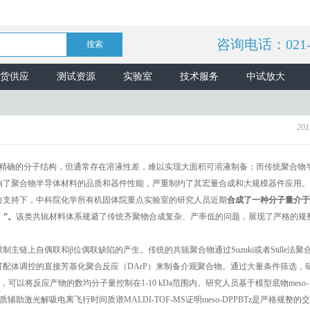
货供应
测试资源
实验室
技术服务
中试放大
201
精确的分子结构，但通常存在溶液性差，难以实现大面积可溶液制备；而传统聚合物
响了聚合物半导体材料的品质和器件性能，严重制约了其宏量合成和大规模器件应用。
力支持下，中科院化学所有机固体院重点实验室的研究人员近期
合成了一种分子量介于1
）”。
该类共轭材料体系规避了传统齐聚物合成复杂、产率低的问题，展现了严格的规
链上自偶联和β位偶联缺陷的产生。传统的共轭聚合物通过Suzuki或者Stille法聚