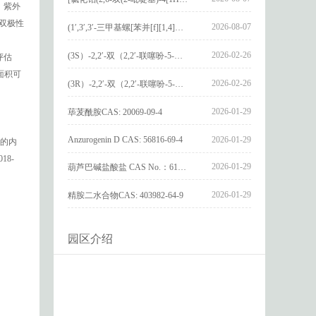
研究人
2026-08-07
(R)-N-(2,3-环氧丙基)吲哚_(R) N – (2,3-epoxypropyl) indolee_CAS:1919872-97-1
交替结
2026-08-07
[氯化铂(2,6-双(2-吡啶基)-4[1H]-吡啶酮)氯化物]_[Pt(2,6-bis(2-pyridyl)-4[1H]-pyridone)Cl]Cl_CAS:3036295-88-9
。紫外
和双极性
2026-08-07
(1′,3′,3′-三甲基螺[苯并[f][1,4]苯并噁嗪-3,2′-吲哚]-9-基) 4-丁氧基苯甲酸酯_(1′,3′,3′-trimethylspiro[benzo[f][1,4]benzoxazine-3,2′-indole]-9-yl) 4-butoxybenzoate_CAS:400020-54-4
2026-02-26
(3S）-2,2′-双（2,2′-联噻吩-5-基）-3,3′-联环烷_(3S)-2,2′-bis(2,2′-bithiophene-5-yl)-3,3′-bithianaphthene_CAS:1594931-46-0
评估
面积可
2026-02-26
(3R）-2,2′-双（2,2′-联噻吩-5-基）-3,3′-联环烷_(3R)-2,2′-bis(2,2′-bithiophene-5-yl)-3,3′-bithianaphthene_CAS:1594931-42-6
2026-01-29
荜茇酰胺CAS: 20069-09-4
Anzurogenin D CAS: 56816-69-4
2026-01-29
的内
18-
2026-01-29
葫芦巴碱盐酸盐 CAS No.：6138-41-6
2026-01-29
精胺二水合物CAS: 403982-64-9
园区介绍