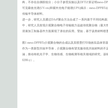
备，这两种方法通常难以精确控制主链的增长。研究人员通过选择可
员发现大位阻、富电子的金刚烷膦配体(Ad2PnBu)能够满足上述要求
DPPBTz进行了主链缺陷结构的细致分析：升温核磁共振氢谱以及基质辅
构，不存在自偶联组分；小分子参照实验以及DFT计算证明meso-DP
可见吸收光谱(UV-vis)和紫外光电子能谱(UPS)揭示：meso-DP
传输半导体材料。
进一步，研究人员通过DArP聚合方法合成了一系列基于不同结构
中，研究人员发现介观聚合物电子传输能力远超传统聚合物（最大性
溶液加工制备器件方面展现了潜在的应用。譬如，基于该类材料喷
图1 meso-DPPBTz介观聚合物的合成以及其喷墨打印场效应晶体
作为一类新型共轭半导体，介观聚合物有望克服传统共轭材料的不
涵，推动有机光子学、生物传感、生物检测等相关领域的研究。该研究工作近期发表在Natur
0200-y）。