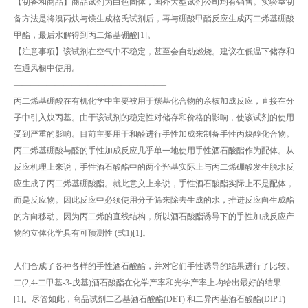
【制备和商品】商品试剂为白色固体，国外大型试剂公司均有销售。实验室制
备方法是将溴丙炔与镁生成格氏试剂后，再与硼酸甲酯反应生成丙二烯基硼酸
甲酯，最后水解得到丙二烯基硼酸[1]。
【注意事项】该试剂在空气中不稳定，甚至会自动燃烧。建议在低温下储存和
在通风橱中使用。
——————————————————–
丙二烯基硼酸在有机化学中主要被用于羰基化合物的亲核加成反应，直接在分
子中引入炔丙基。由于该试剂的稳定性对储存和价格的影响，使该试剂的使用
受到严重的影响。目前主要用于和醛进行手性加成来制备手性丙炔醇化合物。
丙二烯基硼酸与醛的手性加成反应几乎单一地使用手性酒石酸酯作为配体。从
反应机理上来说，手性酒石酸酯中的两个羟基实际上与丙二烯硼酸发生脱水反
应生成了丙二烯基硼酸酯。就此意义上来说，手性酒石酸酯实际上不是配体，
而是反应物。因此反应中必须使用分子筛来除去生成的水，推进反应向生成酯
的方向移动。因为丙二烯的直线结构，所以酒石酸酯诱导下的手性加成反应产
物的立体化学具有可预测性 (式1)[1]。
人们合成了各种各样的手性酒石酸酯，并对它们手性诱导的结果进行了比较。
二(2,4-二甲基-3-戊基)酒石酸酯在化学产率和光学产率上均给出最好的结果
[1]。尽管如此，商品试剂二乙基酒石酸酯(DET) 和二异丙基酒石酸酯(DIPT)