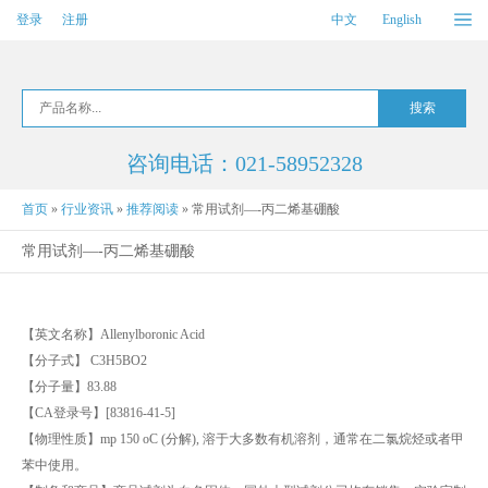
登录
注册
中文
English
咨询电话：021-58952328
首页
»
行业资讯
»
推荐阅读
»
常用试剂—-丙二烯基硼酸
常用试剂—-丙二烯基硼酸
【英文名称】Allenylboronic Acid
【分子式】 C3H5BO2
【分子量】83.88
【CA登录号】[83816-41-5]
【物理性质】mp 150 oC (分解), 溶于大多数有机溶剂，通常在二氯烷烃或者甲
苯中使用。