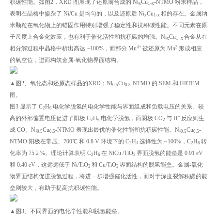
积碳性能。如图2，XRD 图展现了还原前合成的 Ni
Cu
-NTMO 粉末样品，
x
1-x
表明在晶格中掺杂了 Ni/Cu 是均匀的，以及还原后 Ni
Cu
相的存在。金属纳
x
1-x
米颗粒在氧化物上的锚固作用特别增强了稳定性和抗积碳性能。不同元素在原
子尺度上合金化效应，也有利于催化活性和抗积碳的增强。Ni
Cu
合金从在
x
1−x
4+
3
相分解过程中晶格中析出高达 ~100%，而部分 Mn
被还原为 Mn
形成相应
的氧空位，进而构筑金属-氧化物界面结构。
▲图2、氧化态和还原态样品的XRD；Ni
Cu
-NTMO 的 SEM 和 HRTEM
0.5
0.5
图。
图3 显示了 C
H
电化学脱氢的电化学性能与界面组成和负载电压的关系。较
2
6
+
高的外部偏置电压促进了阳极 C
H
电化学脱氢，而阴极 CO
与 H
反应则生
2
6
2
成 CO。Ni
Cu
-NTMO 表现出最优的催化性能和抗积碳性能。Ni
Cu
-
0.5
0.5
0.5
0.5
NTMO 阳极在常压、700℃ 和 0.8 V 环境下的 C
H
选择性为 ~100%，C
H
转
2
4
2
6
化率为 75.2 %。理论计算表明 C
H
在 NiCu /TiO
界面脱氢的能垒是 0.91 eV
2
6
2
和 0.40 eV，这远远低于 Ni/TiO
和 Cu/TiO
界面结构的脱氢能垒。金属-氧化
2
2
物界面结构促进脱氢过程，将进一步增强催化活性，而对于深度裂解积碳的能
垒则较大，有助于提高抗积碳性能。
▲图3、不同界面的电化学性能和脱氢能垒。