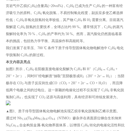
页岩气中乙烷(C
H
)含量高(>20vol%)，C
H
已成为生产 C
H
的一种富有经
2
6
2
6
2
4
济吸引力的原料。C
H
氧化脱氢，不易控制氧化程度，副反应多使乙烯选择
2
6
性低；C
H
非氧化脱氢转化率较低，其产物 C
H
和 H
需要分离。目前蒸汽
2
6
2
4
2
裂解是 C
H
脱氢的主要技术，全球占比约 99 %。通常情况下，C
H
的蒸汽
2
6
2
6
裂解转化率为 70 %，C
H
的产率约为 50 %。然而，蒸汽裂化仍然面临着基
2
4
本的挑战，包括热力学平衡、高温操作和高能耗等。
我们发展了在常压、700 ℃ 条件下质子传导型固体氧化物电解池中 C
H
电化
2
6
学脱氢制 C
H
的新过程。
2
4
本文内容及亮点
+
如图1 所示，C
H
在阳极直接电催化裂解为 C
H
和 H
（C
H
→ C
H
+
2
6
2
4
2
6
2
4
+
–
+
+
–
2H
+ 2e
），同时H
经电解质“抽取”至阴极形成H
（2H
+ 2e
→ H
）；当阴
2
2
+
–
极存在 CO
与质子反应则生成CO（CO
+ 2H
+ 2e
→ CO + H
O），而且降
2
2
2
低两个电极之间的过电位。这一新颖的电催化过程不仅实现了 C
H
非氧化脱
2
6
氢制C
H
，也实现了 CO
还原与高值利用，具有经济和可持续发展潜力。
2
4
2
▲图1、质子传导型固体氧化物电解池实现乙烷非氧化脱氢制乙烯示意图。
通过对 Nb
(Ti
Mn
)
O
（NTMO）掺杂并在表面原位铆合生长纳米
1.33
0.8
0.2
0.67
4-δ
Ni
Cu
合金构筑金属-氧化物界面体系，以增强 C
H
转化的电催化活性和抗
x
1-x
2
6