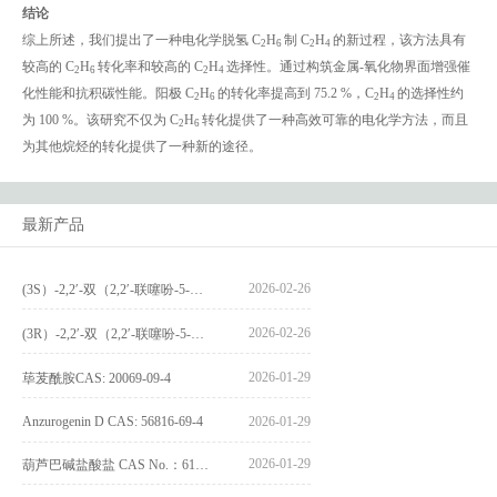
结论
综上所述，我们提出了一种电化学脱氢 C
H
制 C
H
的新过程，该方法具有
2
6
2
4
较高的 C
H
转化率和较高的 C
H
选择性。通过构筑金属-氧化物界面增强催
2
6
2
4
化性能和抗积碳性能。阳极 C
H
的转化率提高到 75.2 %，C
H
的选择性约
2
6
2
4
为 100 %。该研究不仅为 C
H
转化提供了一种高效可靠的电化学方法，而且
2
6
为其他烷烃的转化提供了一种新的途径。
最新产品
2026-02-26
(3S）-2,2′-双（2,2′-联噻吩-5-基）-3,3′-联环烷_(3S)-2,2′-bis(2,2′-bithiophene-5-yl)-3,3′-bithianaphthene_CAS:1594931-46-0
2026-02-26
(3R）-2,2′-双（2,2′-联噻吩-5-基）-3,3′-联环烷_(3R)-2,2′-bis(2,2′-bithiophene-5-yl)-3,3′-bithianaphthene_CAS:1594931-42-6
2026-01-29
荜茇酰胺CAS: 20069-09-4
Anzurogenin D CAS: 56816-69-4
2026-01-29
2026-01-29
葫芦巴碱盐酸盐 CAS No.：6138-41-6