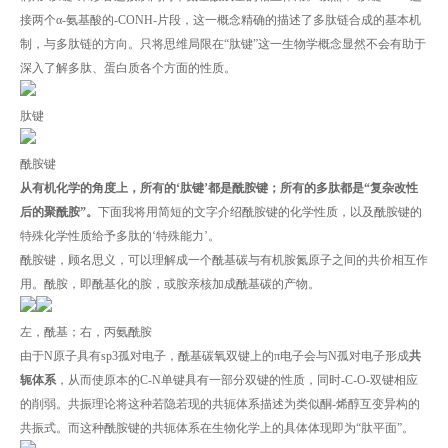
接两个α-氨基酸的-CONH-片段，这一概念精确的描述了多肽链合成的基本机
制，与多肽链的方向。只将思维局限在“肽键”这一生物学概念显然不会有助于
深入了解多肽、蛋白质各个方面的性质。
肽键
酰胺键
从有机化学的角度上，所有的‘肽键’都是酰胺键；所有的多肽都是“复杂改性
后的聚酰胺”
。
下面我将用简短的文字介绍酰胺键的化学性质，以及酰胺键的
特殊化学性质给予多肽的‘特殊能力’。
酰胺键，顾名思义，可以理解成一个酰基碳与有机胺氮原子之间的共价相互作
用。酰胺，即酰基化的胺，或胺亲核加成酰基碳的产物。
左，酰基；右，丙氨酰胺
由于N原子具有sp3孤对电子，酰基碳氧双键上的π电子会与N孤对电子形成
共
轭体系
，从而使原本的C-N单键具有一部分双键的性质，同时-C-O-双键相应
的削弱。共振理论将这种若隐若现的共轭体系描述为类似酮-烯醇互变异构的
共振式。而这种酰胺键的共轭体系在生物化学上的具体体现即为“肽平面”。