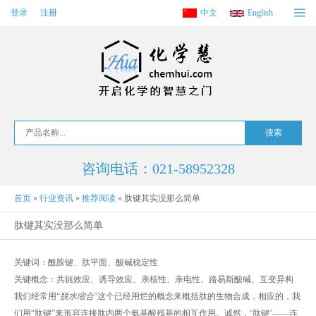
登录
注册
中文
English
咨询电话：021-58952328
首页
»
行业资讯
»
推荐阅读
»
肽键其实没那么简单
肽键其实没那么简单
关键词：酰胺键、肽平面、酸碱稳定性
关键概念：共轭效应、诱导效应、亲核性、亲电性、路易斯酸碱、互变异构
我们经常用“
脱水缩合
”这个已经用烂的概念来概括肽的生物合成，相应的，我
们用“肽键”来形容连接肽内两个氨基酸残基的相互作用。诚然，‘肽键’——连