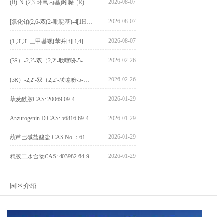
2026-08-07
(R)-N-(2,3-环氧丙基)吲哚_(R) N – (2,3-epoxypropyl) indolee_CAS:1919872-97-1
2026-08-07
[氯化铂(2,6-双(2-吡啶基)-4[1H]-吡啶酮)氯化物]_[Pt(2,6-bis(2-pyridyl)-4[1H]-pyridone)Cl]Cl_CAS:3036295-88-9
2026-08-07
(1′,3′,3′-三甲基螺[苯并[f][1,4]苯并噁嗪-3,2′-吲哚]-9-基) 4-丁氧基苯甲酸酯_(1′,3′,3′-trimethylspiro[benzo[f][1,4]benzoxazine-3,2′-indole]-9-yl) 4-butoxybenzoate_CAS:400020-54-4
2026-02-26
(3S）-2,2′-双（2,2′-联噻吩-5-基）-3,3′-联环烷_(3S)-2,2′-bis(2,2′-bithiophene-5-yl)-3,3′-bithianaphthene_CAS:1594931-46-0
2026-02-26
(3R）-2,2′-双（2,2′-联噻吩-5-基）-3,3′-联环烷_(3R)-2,2′-bis(2,2′-bithiophene-5-yl)-3,3′-bithianaphthene_CAS:1594931-42-6
2026-01-29
荜茇酰胺CAS: 20069-09-4
Anzurogenin D CAS: 56816-69-4
2026-01-29
2026-01-29
葫芦巴碱盐酸盐 CAS No.：6138-41-6
2026-01-29
精胺二水合物CAS: 403982-64-9
园区介绍