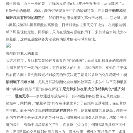
碱性降低；而不一样的是，共轭效应使得α-C上电子密度升高，从而减缓了α-
H质子化的进程。因此，酰胺键呈现近乎中性的酸碱特质，
并且对于弱酸和弱
碱环境具有较强的稳定性
。我们日常使用最频繁的高分子材料——尼龙66，即
1-氨基戊酸和1-氨基庚酸的高聚物，日常服装的主要高分子成分，在弱酸与弱
碱下即呈现稳定性。同样的，只有在强酸与强碱作用下，多肽才会水解成为α-
氨基酸，这种氨基酸制备方法被称为酸水解法与碱水解法。
聚酰胺尼龙66的形成
我方才提过，多肽其实是经过复杂改性的“聚酰胺”，而多肽却和真正的聚酰胺
之间不仅存在一定的相似性，更存在较大的性质、结构的差异。相似性主要体
现在两方面：首先酰胺键相对较高的强度决定了尼龙和多肽的化学稳定性：
弱
酸弱碱下很难水解
，尤其是和羧酸酯化合物相比较而言；多肽中肽平面和酰胺
键中类似的“酰胺平面”的存在保证了
尼龙和多肽在形成立体结构时的“整齐划
一”，避免无序
——多肽通过形成结构专一的α-螺旋和β-折叠保证其稳定的二
级结构，同样的，“酰胺平面”的存在使尼龙单分子链结构充满刚性，保证其物
理性能。而不同点体现在
结晶难易程度的不同，
尼龙酰胺键含量越高，酰胺平
面的存在使高分子体系各向异性升高；侧链极性基团引入越显著，增加了整个
链的极性，有助于结晶现象的产生。而多肽（蛋白质）侧链R基所具有不同性
质，不同R基的交叉排列使得在疏水力、亲水作用、极性的互相作用下，多肽