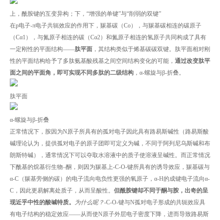
上，酰胺键的互变异构；下，“增强的单键”与“削弱的双键”
在p电子-π电子共轭效应的作用下，羰基碳（Co），与羰基碳相连的碳原子
（Cα1），与氮原子相连的碳（Cα2）和氮原子相连的氢原子共同构成了具有
一定刚性的平面结构——
肽平面
，其结构类似于烯基碳碳双键。肽平面相对刚
性的平面结构给予了多肽氨基酸残基之间空间结构变化的可能，
通过改变肽平
面之间的平面角，即可实现不同多肽的二级结构
，α-螺旋与β-折叠。
肽平面
α-螺旋与β-折叠
正常情况下，胺因为N原子所具有的孤对电子因此具有路易斯碱性（路易斯酸
碱理论认为，提供孤对电子的原子团即可定义为碱，不同于阿列尼乌斯碱和布
朗斯特碱），通常情况下可以夺取水溶液中的质子使溶液呈碱性。而正常情况
下酰基的烷基衍生物–酮，则因为羰基上-C-O-键所具有的诱导效应，羰基碳与
α-C（羰基旁侧的碳）的电子流向电负性更强的氧原子，α-H的成键电子流向α-
C，因此更易解离处质子，从而呈酸性。
但酰胺键却不同于酮与胺，出奇的呈
现近乎中性的酸碱特质。
为什么呢？
-C-O-键与N孤对电子形成的共轭效应具
有电子结构的稳定效应——从而使N原子外层电子密度下降，进而导致路易斯