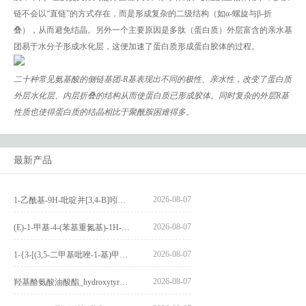
链不会以“直链”的方式存在，而是形成复杂的二级结构（如α-螺旋与β-折
叠），从而避免结晶。另外一个主要原因是多肽（蛋白质）外层富含的亲水基
团易于水分子形成水化层，这便加速了蛋白质形成蛋白胶体的过程。
二十种常见氨基酸的侧链基团-R基表现出不同的极性、亲水性，改变了蛋白质
外层水化层、内层折叠的结构从而使蛋白质已形成胶体。同时复杂的外层R基
性质也使得蛋白质的结晶相比于聚酰胺困难得多。
最新产品
2026-08-07
1-乙酰基-9H-吡啶并[3,4-B]吲哚-3-羧酸_1-Acetyl-9H-pyrido[3,4-b]indole-3-carboxylic acid_CAS:73818-29-8
2026-08-07
(E)-1-甲基-4-(苯基重氮基)-1H-吡唑_(E)-1-methyl-4-(phenyldiazenyl)-1H-pyrazole_CAS:1621915-52-3
2026-08-07
1-{3-[(3,5-二甲基吡唑-1-基)甲基]-4-甲氧基苯基}-2,3,4,9-四氢-1H-吡啶并[3,4-b]吲哚_1-{3-[(3,5-dimethylpyrazol-1-yl)methyl]-4-methoxyphenyl}-2,3,4,9-tetrahydro-1H-pyrido[3,4-b]indole_CAS:1594931-46-0
2026-08-07
羟基酪氨酸油酸酯_hydroxytyrosyl oleate_CAS:611237-25-3