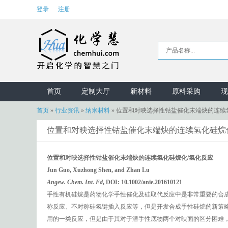
登录
注册
首页
定制大厅
新材料
原料采购
现
首页
»
行业资讯
»
纳米材料
»
位置和对映选择性钴盐催化末端炔的连续
位置和对映选择性钴盐催化末端炔的连续氢化硅烷
位置和对映选择性钴盐催化末端炔的连续氢化硅烷化/氢化反应
Jun Guo, Xuzhong Shen, and Zhan Lu
Angew. Chem. Int. Ed
, DOI: 10.1002/anie.201610121
手性有机硅烷是药物化学手性催化及硅取代反应中是非常重要的合
称反应、不对称硅氢键插入反应等，但是开发合成手性硅烷的新策
用的一类反应，但是由于其对于潜手性底物两个对映面的区分困难，因