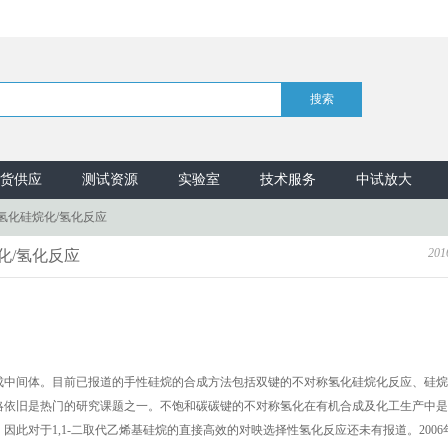
货供应
测试资源
实验室
技术服务
中试放大
氢化硅烷化/氢化反应
201
化/氢化反应
成中间体。目前已报道的手性硅烷的合成方法包括双键的不对称氢化硅烷化反应、硅烷
略依旧是热门的研究课题之一。不饱和碳碳键的不对称氢化在有机合成及化工生产中是
此对于1,1-二取代乙烯基硅烷的直接高效的对映选择性氢化反应还未有报道。2006