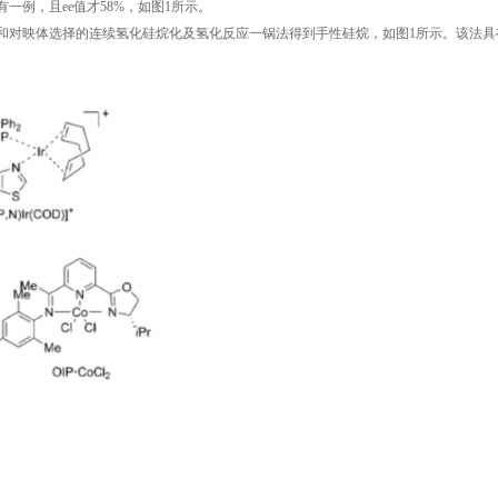
有一例，且ee值才58%，如图1所示。
选择和对映体选择的连续氢化硅烷化及氢化反应一锅法得到手性硅烷，如图1所示。该法