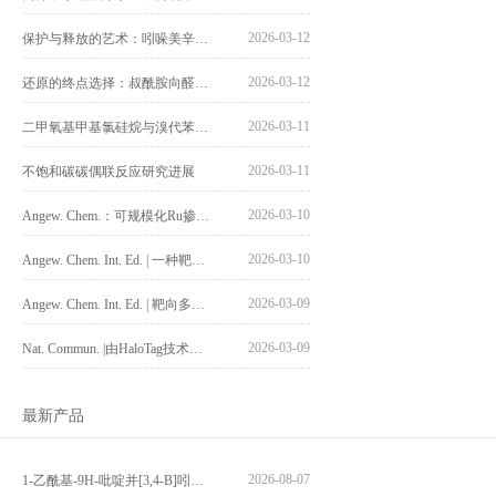
2026-03-12
保护与释放的艺术：吲哚美辛羧基甲酯化及水解
2026-03-12
还原的终点选择：叔酰胺向醛与胺的精准转化
2026-03-11
二甲氧基甲基氯硅烷与溴代苯环的偶联反应研究
2026-03-11
不饱和碳碳偶联反应研究进展
2026-03-10
Angew. Chem.：可规模化Ru掺杂Pt/NiFe-LDH催化剂结合脉冲电解实现大电流下甘油稳定电氧化制甘油酸
2026-03-10
Angew. Chem. Int. Ed. | 一种靶向酪氨酸磷酸酶的不饱和磷探针
2026-03-09
Angew. Chem. Int. Ed. | 靶向多聚组氨酸polyHisTAC的开发
2026-03-09
Nat. Commun. |由HaloTag技术启发的谷氨酸共价修饰研究
最新产品
2026-08-07
1-乙酰基-9H-吡啶并[3,4-B]吲哚-3-羧酸_1-Acetyl-9H-pyrido[3,4-b]indole-3-carboxylic acid_CAS:73818-29-8